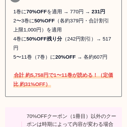
1巻に
70%OFF
を適用 → 770円 →
231円
2〜3巻に
50%OFF
（各約379円・合計割引
上限1,000円）を適用
4巻に
50%OFF残り分
（242円割引）→ 517
円
5〜11巻（7巻）に
20%OFF
→ 各約607円
合計 約5,758円で1〜11巻が読める！（定価
比 約31%OFF）
70%OFFクーポン（1冊目）以外のクー
ポンは時期によって内容が変わる場合