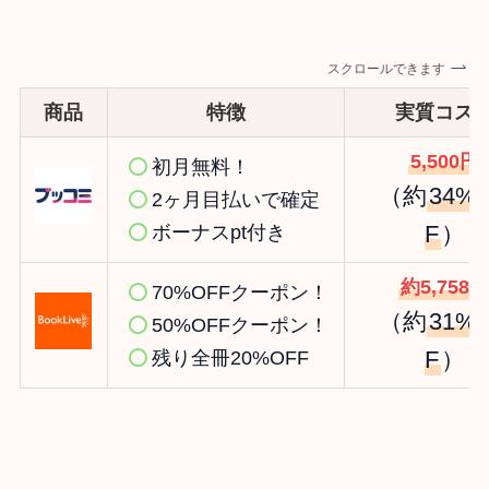
スクロールできます
商品
特徴
実質コス
5,500円
初月無料！
（約
34%
2ヶ月目払いで確定
F
）
ボーナスpt付き
約5,758円
70%OFFクーポン！
（約
31%
50%OFFクーポン！
F
）
残り全冊20%OFF