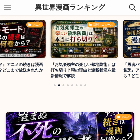
異世界漫画ランキング
アニメ
新刊・ニュース
ニメの続きは漫画
『お気楽領主の楽しい領地防衛』は
『勇者パーティ
まで放送されたか
打ち切り？噂の理由と連載状況を最
貧乏』アニメの
新情報で解説
ら？どこまで放
アニメ