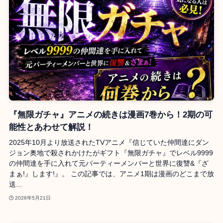
『無限ガチャ』アニメの続きは漫画7巻から！2期の可
能性とあわせて解説！
2025年10月より放送されたTVアニメ『信じていた仲間達にダン
ジョン奥地で殺されかけたがギフト『無限ガチャ』でレベル9999
の仲間達を手に入れて元パーティーメンバーと世界に復讐&『ざ
まぁ!』します!』。 この記事では、アニメ1期は漫画のどこまで放
送...
2026年5月21日