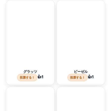
グラッツ
ビーゼル
👍
1
👍
1
投票する！
投票する！