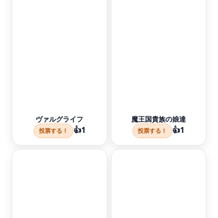
ヴァルグライフ
魔王国貴族の娘達
👍
1
👍
1
投票する！
投票する！