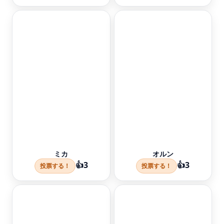
ミカ
オルン
👍
3
👍
3
投票する！
投票する！