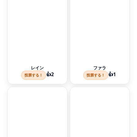
レイン
ファラ
👍
2
👍
1
投票する！
投票する！