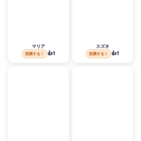
マリア
スズネ
👍
1
👍
1
投票する！
投票する！