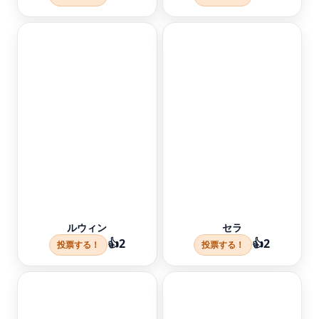
ルウィン
セラ
👍
2
👍
2
投票する！
投票する！