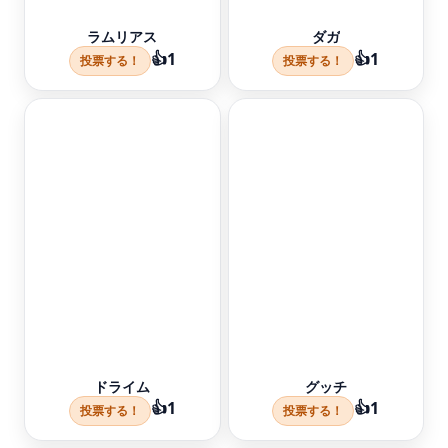
ラムリアス
ダガ
👍
1
👍
1
投票する！
投票する！
ドライム
グッチ
👍
1
👍
1
投票する！
投票する！