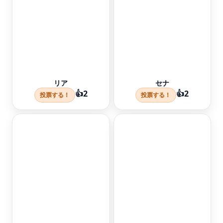
リア
セナ
👍
2
👍
2
投票する！
投票する！