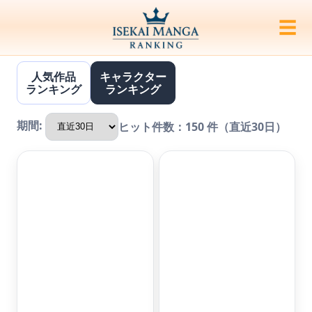
☰
人気作品
キャラクター
ランキング
ランキング
期間:
ヒット件数：
150
件（直近30日）