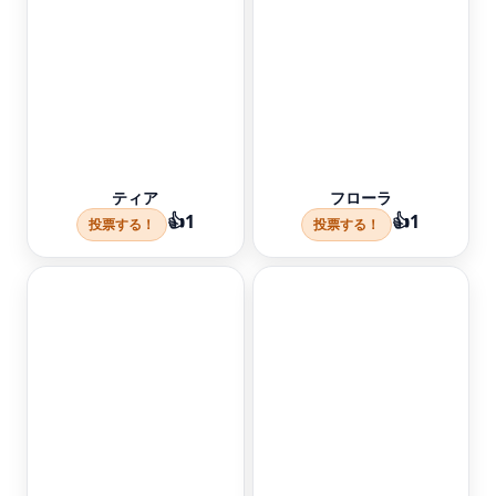
ティア
フローラ
👍
1
👍
1
投票する！
投票する！