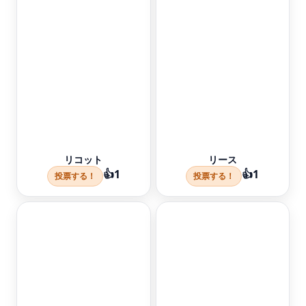
リコット
リース
👍
1
👍
1
投票する！
投票する！