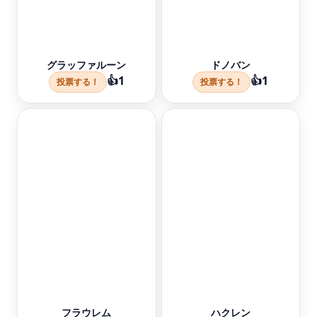
グラッファルーン
ドノバン
👍
1
👍
1
投票する！
投票する！
フラウレム
ハクレン