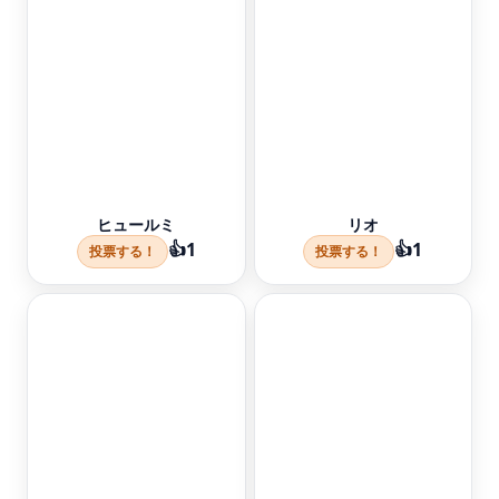
ヒュールミ
リオ
👍
1
👍
1
投票する！
投票する！