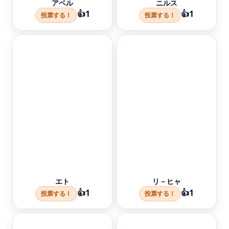
アベル
ニルス
👍
1
👍
1
投票する！
投票する！
エト
リ－ヒャ
👍
1
👍
1
投票する！
投票する！