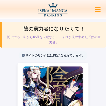
☰
陰の実力者になりたくて！
闇に潜み、影から世界を支配する——それが俺の求めた「陰の実
力者」
サイトのリンクにはPRが含まれています。