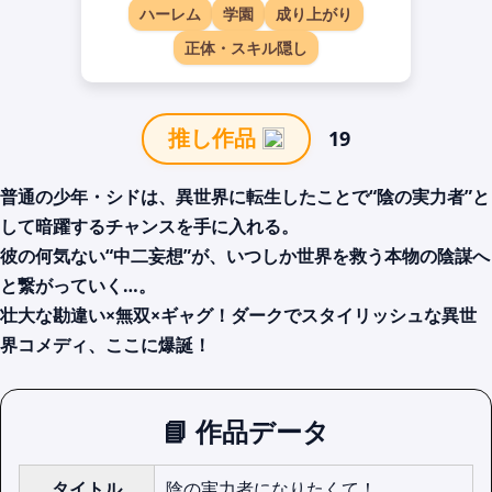
ハーレム
学園
成り上がり
正体・スキル隠し
19
推し作品
普通の少年・シドは、異世界に転生したことで“陰の実力者”と
して暗躍するチャンスを手に入れる。
彼の何気ない“中二妄想”が、いつしか世界を救う本物の陰謀へ
と繋がっていく…。
壮大な勘違い×無双×ギャグ！ダークでスタイリッシュな異世
界コメディ、ここに爆誕！
📘 作品データ
タイトル
陰の実力者になりたくて！