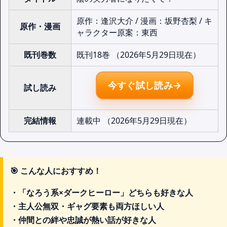
原作：逢沢大介 / 漫画：坂野杏梨 / キ
原作・漫画
ャラクター原案：東西
既刊巻数
既刊18巻 （2026年5月29日現在）
今すぐ試し読み→
試し読み
完結情報
連載中 （2026年5月29日現在）
🎯
こんな人におすすめ！
・「なろう系×ダークヒーロー」どちらも好きな人
・主人公無双・ギャグ要素も両方ほしい人
・仲間との絆や忠誠が熱い話が好きな人