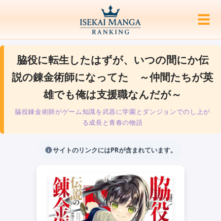
☰
脇役に転生したはずが、いつの間にか伝
説の錬金術師になってた ～仲間たちが英
雄でも俺は支援職なんだが～
脇役錬金術師がゲーム知識を武器に学園とダンジョンでのし上が
る成長と青春の物語
サイトのリンクにはPRが含まれています。