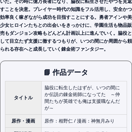
いた。その時に億万長者になり、脇役に転生させたやつを見返
すことを決意。プレイヤー時代の知識をフル活用し、安全かつ
効率良く稼ぎながら成功を目指すことにする。勇者アインや美
少女ヒロインたちとの出会いをきっかけに、学園生活も物品販
売もダンジョン攻略もどんどん計画以上に進んでいく。脇役と
して目立たず支援に徹するつもりが、いつの間にか周囲から頼
られる存在へと成長していく錬金術ファンタジー。
📘 作品データ
脇役に転生したはずが、いつの間に
か伝説の錬金術師になってた ～仲
タイトル
間たちが英雄でも俺は支援職なんだ
が～
原作・漫画
原作：相野仁 / 漫画：神無月みり