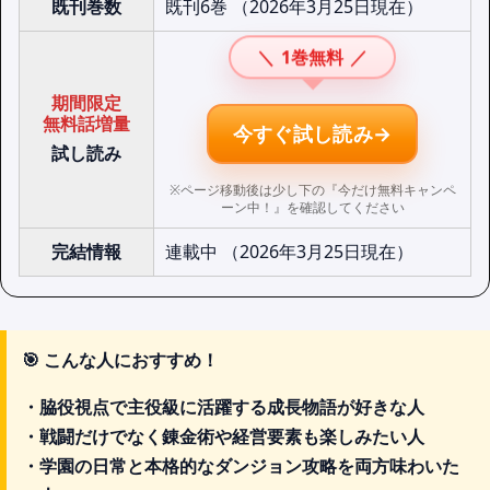
既刊巻数
既刊6巻 （2026年3月25日現在）
＼
1巻無料
／
期間限定
無料話増量
今すぐ試し読み→
試し読み
※ページ移動後は少し下の『今だけ無料キャンペ
ーン中！』を確認してください
完結情報
連載中 （2026年3月25日現在）
🎯
こんな人におすすめ！
・脇役視点で主役級に活躍する成長物語が好きな人
・戦闘だけでなく錬金術や経営要素も楽しみたい人
・学園の日常と本格的なダンジョン攻略を両方味わいた