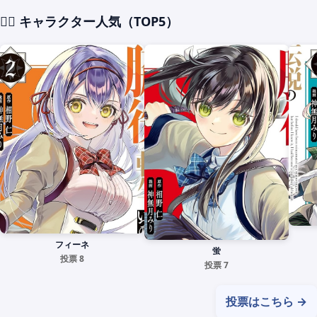
🧙‍♀️ キャラクター人気（
TOP5
）
フィーネ
蛍
投票 8
投票 7
投票はこちら →