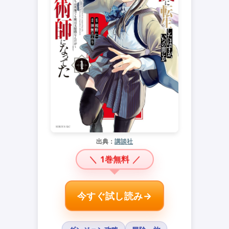
出典：
講談社
＼
1巻無料
／
今すぐ試し読み→