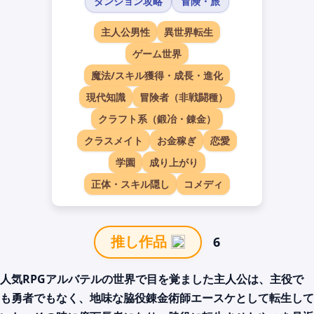
ダンジョン攻略
冒険・旅
主人公男性
異世界転生
ゲーム世界
魔法/スキル獲得・成長・進化
現代知識
冒険者（非戦闘種）
クラフト系（鍛冶・錬金）
クラスメイト
お金稼ぎ
恋愛
学園
成り上がり
正体・スキル隠し
コメディ
6
推し作品
人気RPGアルバテルの世界で目を覚ました主人公は、主役で
も勇者でもなく、地味な脇役錬金術師エースケとして転生して